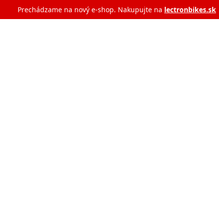
Prechádzame na nový e‑shop. Nakupujte na
lectronbikes.sk