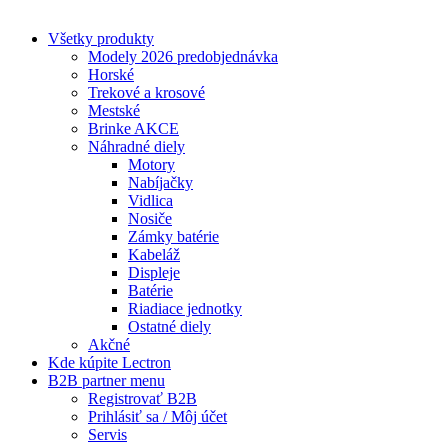
info@lectron.cz
Všetky produkty
Modely 2026 predobjednávka
Horské
Trekové a krosové
Mestské
Brinke AKCE
Náhradné diely
Motory
Nabíjačky
Vidlica
Nosiče
Zámky batérie
Kabeláž
Displeje
Batérie
Riadiace jednotky
Ostatné diely
Akčné
Kde kúpite Lectron
B2B partner menu
Registrovať B2B
Prihlásiť sa / Môj účet
Servis