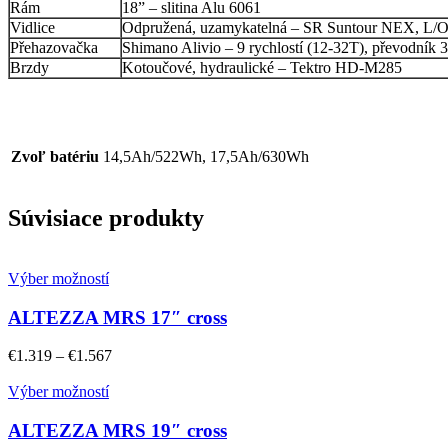
Rám
18” – slitina Alu 6061
Vidlice
Odpružená, uzamykatelná – SR Suntour NEX, L/
Přehazovačka
Shimano Alivio – 9 rychlostí (12-32T), převodník 
Brzdy
Kotoučové, hydraulické – Tektro HD-M285
Zvoľ batériu
14,5Ah/522Wh, 17,5Ah/630Wh
Súvisiace produkty
Výber možností
ALTEZZA MRS 17″ cross
€
1.319
–
€
1.567
Výber možností
ALTEZZA MRS 19″ cross