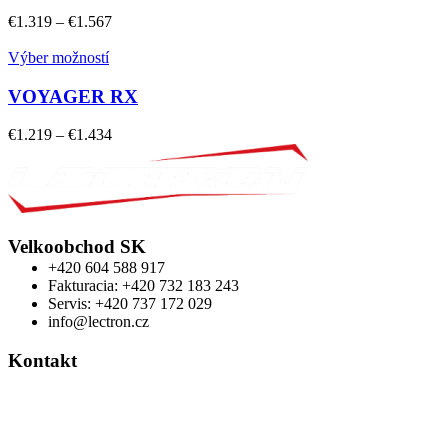
€
1.319
–
€
1.567
Výber možností
VOYAGER RX
€
1.219
–
€
1.434
Velkoobchod SK
+420 604 588 917
Fakturacia: +420 732 183 243
Servis: +420 737 172 029
info@lectron.cz
Kontakt
Výrobca: Activemedical s.r.o.
Nádražní 509 Hustopeče CZ
+420 604 588 917