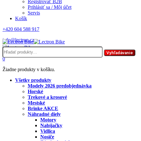
Registrovať B2B
Prihlásiť sa / Môj účet
Servis
Košík
+420 604 588 917
info@lectron.cz
Hľadať:
Menu
Vyhľadávanie
0
Žiadne produkty v košíku.
Všetky produkty
Modely 2026 predobjednávka
Horské
Trekové a krosové
Mestské
Brinke AKCE
Náhradné diely
Motory
Nabíjačky
Vidlica
Nosiče