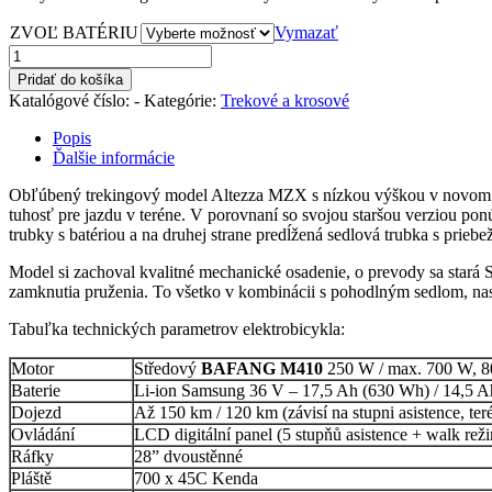
ZVOĽ BATÉRIU
Vymazať
množstvo
ALTEZZA
Pridať do košíka
MZX
Katalógové číslo:
-
Kategórie:
Trekové a krosové
18"
Popis
Ďalšie informácie
Obľúbený trekingový model Altezza MZX s nízkou výškou v novom di
tuhosť pre jazdu v teréne. V porovnaní so svojou staršou verziou p
trubky s batériou a na druhej strane predĺžená sedlová trubka s prie
Model si zachoval kvalitné mechanické osadenie, o prevody sa star
zamknutia pruženia. To všetko v kombinácii s pohodlným sedlom, na
Tabuľka technických parametrov elektrobicykla:
Motor
Středový
BAFANG M410
250 W / max. 700 W, 
Baterie
Li-ion Samsung 36 V – 17,5 Ah (630 Wh) / 14,5 
Dojezd
Až 150 km / 120 km
(závisí na stupni asistence, 
Ovládání
LCD digitální panel (5 stupňů asistence + walk rež
Ráfky
28” dvoustěnné
Pláště
700 x 45C Kenda