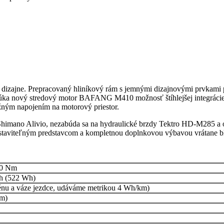
zajne. Prepracovaný hliníkový rám s jemnými dizajnovými prvkami p
onúka nový stredový motor BAFANG M410 možnosť štíhlejšej integrácie d
bežným napojením na motorový priestor.
á Shimano Alivio, nezabúda sa na hydraulické brzdy Tektro HD-M285 a 
staviteľným predstavcom a kompletnou doplnkovou výbavou vrátane bla
80 Nm
Ah (522 Wh)
terénu a váze jezdce, udáváme metrikou 4 Wh/km)
im)