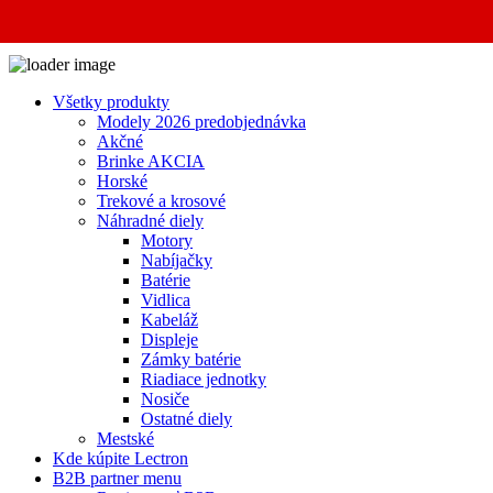
Všetky produkty
Modely 2026 predobjednávka
Akčné
Brinke AKCIA
Horské
Trekové a krosové
Náhradné diely
Motory
Nabíjačky
Batérie
Vidlica
Kabeláž
Displeje
Zámky batérie
Riadiace jednotky
Nosiče
Ostatné diely
Mestské
Kde kúpite Lectron
B2B partner menu