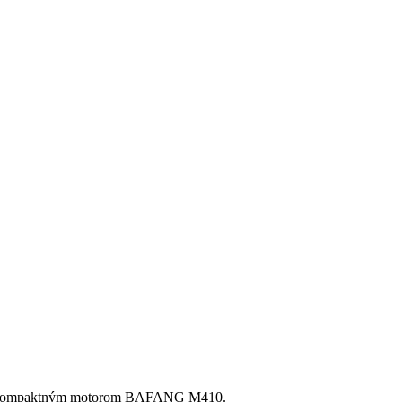
m a kompaktným motorom BAFANG M410.