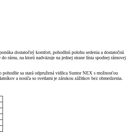
onúka dostatočný komfort, pohodlnú polohu sedenia a dostatočnú
o rámu, na ktorú nadväzuje na jednej strane línia spodnej rámovej
o pohodlie sa stará odpružená vidlica Suntor NEX s možnosťou
tníkov a nosiča so svetlami je zárukou zážitkov bez obmedzenia.