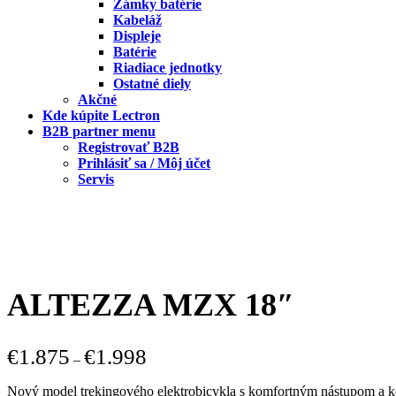
Zámky batérie
Kabeláž
Displeje
Batérie
Riadiace jednotky
Ostatné diely
Akčné
Kde kúpite Lectron
B2B partner menu
Registrovať B2B
Prihlásiť sa / Môj účet
Servis
ALTEZZA MZX 18″
€
1.875
€
1.998
–
Nový model trekingového elektrobicykla s komfortným nástupo