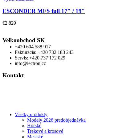
ESCONDER MFS full 17″ / 19″
€
2.829
Velkoobchod SK
+420 604 588 917
Fakturacia: +420 732 183 243
Servis: +420 737 172 029
info@lectron.cz
Kontakt
Výrobca: Activemedical s.r.o.
Nádražní 509 Hustopeče CZ
+420 604 588 917
info@lectron.cz
Všetky produkty
Modely 2026 predobjednávka
Horské
Trekové a krosové
Mestské