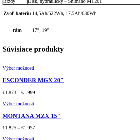
Brzdy
Disk, hydraulický – Shimano MT201
Zvoľ batériu
14,5Ah/522Wh, 17,5Ah/630Wh
rám
17", 19"
Súvisiace produkty
Výber možností
ESCONDER MGX 20″
€
1.873
–
€
1.999
Výber možností
MONTANA MZX 15″
€
1.825
–
€
1.957
Výber možností