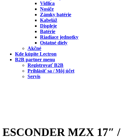
Vidlica
Nosiče
Zámky batérie
Kabeláž
Displeje
Batérie
Riadiace jednotky
Ostatné diely
Akčné
Kde kúpite Lectron
B2B partner menu
Registrovať B2B
Prihlásiť sa / Môj účet
Servis
ESCONDER MZX 17″ /