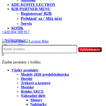
Mestské
KDE KÚPITE LECTRON
B2B PARTNER MENU
Registrovať B2B
Prihlásiť sa / Môj účet
Servis
KOŠÍK
+420 604 588 917
info@lectron.cz
Hľadať:
Menu
Vyhľadávanie
0
Žiadne produkty v košíku.
Všetky produkty
Modely 2026 predobjednávka
Horské
Trekové a krosové
Mestské
Brinke AKCE
Náhradné diely
Motory
Nabíjačky