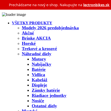
Prechádzame na nový e‑shop. Nakupujte na
lectronbikes.sk
VŠETKY PRODUKTY
Modely 2026 predobjednávka
Akčné
Brinke AKCIA
Horské
Trekové a krosové
Náhradné diely
Motory
Nabíjačky
Batérie
Vidlica
Kabeláž
Displeje
Zámky batérie
Riadiace jednotky
Nosiče
Ostatné diely