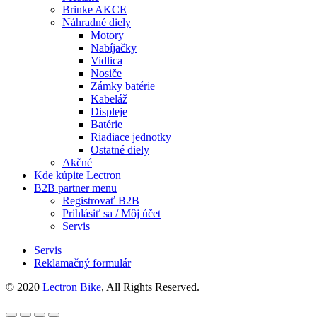
Brinke AKCE
Náhradné diely
Motory
Nabíjačky
Vidlica
Nosiče
Zámky batérie
Kabeláž
Displeje
Batérie
Riadiace jednotky
Ostatné diely
Akčné
Kde kúpite Lectron
B2B partner menu
Registrovať B2B
Prihlásiť sa / Môj účet
Servis
Servis
Reklamačný formulár
© 2020
Lectron Bike
, All Rights Reserved.