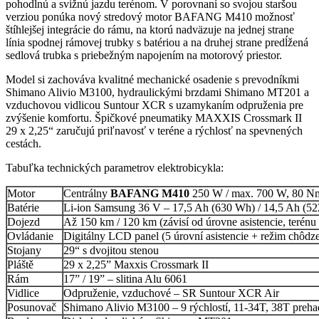
pohodlnú a svižnú jazdu terénom. V porovnaní so svojou staršou
verziou ponúka nový stredový motor BAFANG M410 možnosť
štíhlejšej integrácie do rámu, na ktorú nadväzuje na jednej strane
línia spodnej rámovej trubky s batériou a na druhej strane predĺžená
sedlová trubka s priebežným napojením na motorový priestor.
Model si zachováva kvalitné mechanické osadenie s prevodníkmi
Shimano Alivio M3100, hydraulickými brzdami Shimano MT201 a
vzduchovou vidlicou Suntour XCR s uzamykaním odpruženia pre
zvýšenie komfortu. Špičkové pneumatiky MAXXIS Crossmark II
29 x 2,25“ zaručujú priľnavosť v teréne a rýchlosť na spevnených
cestách.
Tabuľka technických parametrov elektrobicykla:
Motor
Centrálny
BAFANG M410
250 W / max. 700 W, 80 N
Batérie
Li-ion Samsung 36 V – 17,5 Ah (630 Wh) / 14,5 Ah (5
Dojezd
Až 150 km / 120 km (závisí od úrovne asistencie, terén
Ovládanie
Digitálny LCD panel (5 úrovní asistencie + režim chôdz
Stojany
29“ s dvojitou stenou
Pláště
29 x 2,25” Maxxis Crossmark II
Rám
17” / 19” – slitina Alu 6061
Vidlice
Odpruženie, vzduchové – SR Suntour XCR Air
Posunovač
Shimano Alivio M3100 – 9 rýchlostí, 11-34T, 38T preh