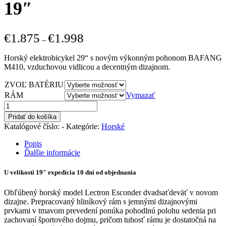
19″
€
1.875
€
1.998
–
Horský elektrobicykel 29“ s novým výkonným pohonom BAFANG
M410, vzduchovou vidlicou a decentným dizajnom.
ZVOĽ BATÉRIU
RÁM
Vymazať
množstvo
ESCONDER
Pridať do košíka
MZX
Katalógové číslo:
-
Kategórie:
Horské
17"
/
Popis
19″
Ďalšie informácie
U velikosti 19″ expedícia 10 dní od objednania
Obľúbený horský model Lectron Esconder dvadsaťdeväť v novom
dizajne. Prepracovaný hliníkový rám s jemnými dizajnovými
prvkami v tmavom prevedení ponúka pohodlnú polohu sedenia pri
zachovaní športového dojmu, pričom tuhosť rámu je dostatočná na