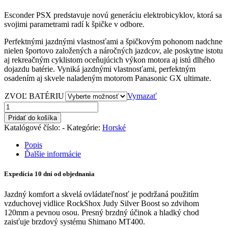
Esconder PSX predstavuje novú generáciu elektrobicyklov, ktorá sa
svojimi parametrami radí k špičke v odbore.
Perfektnými jazdnými vlastnosťami a špičkovým pohonom nadchne
nielen športovo založených a náročných jazdcov, ale poskytne istotu
aj rekreačným cyklistom oceňujúcich výkon motora aj istú dlhého
dojazdu batérie. Vyniká jazdnými vlastnosťami, perfektným
osadením aj skvele naladeným motorom Panasonic GX ultimate.
ZVOĽ BATÉRIU
Vymazať
množstvo
ESCONDER
Pridať do košíka
PSX
Katalógové číslo:
-
Kategórie:
Horské
17"
Popis
Ďalšie informácie
Expedícia 10 dní od objednania
Jazdný komfort a skvelá ovládateľnosť je podržaná použitím
vzduchovej vidlice RockShox Judy Silver Boost so zdvihom
120mm a pevnou osou. Presný brzdný účinok a hladký chod
zaisťuje brzdový systému Shimano MT400.