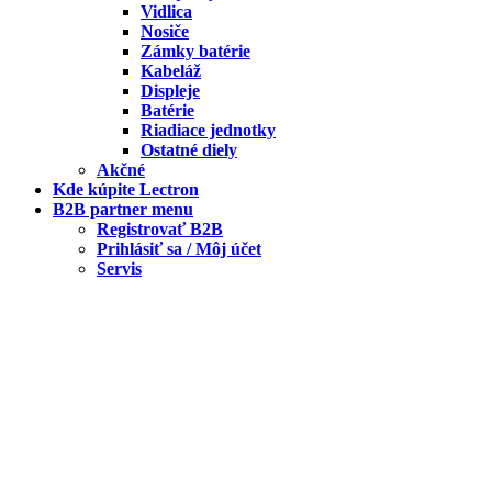
Vidlica
Nosiče
Zámky batérie
Kabeláž
Displeje
Batérie
Riadiace jednotky
Ostatné diely
Akčné
Kde kúpite Lectron
B2B partner menu
Registrovať B2B
Prihlásiť sa / Môj účet
Servis