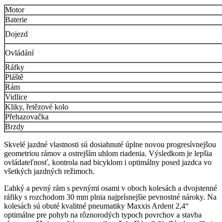
Motor
Baterie
Dojezd
Ovládání
Ráfky
Pláště
Rám
Vidlice
Kliky, řetězové kolo
Přehazovačka
Brzdy
Skvelé jazdné vlastnosti sú dosiahnuté úplne novou progresívnejšou
geometriou rámov a ostrejším uhlom riadenia. Výsledkom je lepšia
ovládateľnosť, kontrola nad bicyklom i optimálny posed jazdca vo
všetkých jazdných režimoch.
Ľahký a pevný rám s pevnými osami v oboch kolesách a dvojstenné
ráfiky s rozchodom 30 mm plnia najprísnejšie pevnostné nároky. Na
kolesách sú obuté kvalitné pneumatiky Maxxis Ardent 2,4“
optimálne pre pohyb na rôznorodých typoch povrchov a stavba