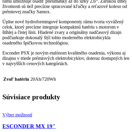
rámu umožňuje osadiť pneumatiky až do šírky 2,6“. Zárukou dlhej
životnosti sú tiež precízne spracované kľučky a reťazové koleso od
prémiovej značky Samox.
Úplne nové hydroformingové komponenty rámu tvoria vyvážený
celok, ktorý precízne integruje kompaktnú batériu s motorom v
štíhlej a čistej línii. Hladené zvary a originálny nadčasový dizajn
podčiarkuje dokonalý štýl tohto moderného elektrobicykla
osadeného špičkovou technológiou.
Esconder PSX je novým etalónom kvalitného osadenia, výkonu aj
dizajnu v triede prémiových elektrobicyklov, doteraz dostupných len
v najvyšších cenových kategóriách.
Zvoľ batériu
20Ah/720Wh
Súvisiace produkty
Výber možností
ESCONDER MX 19″