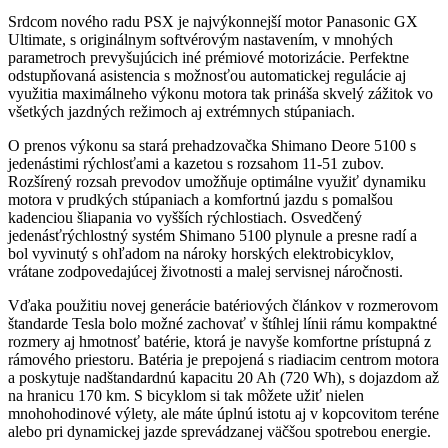
Srdcom nového radu PSX je najvýkonnejší motor Panasonic GX
Ultimate, s originálnym softvérovým nastavením, v mnohých
parametroch prevyšujúcich iné prémiové motorizácie. Perfektne
odstupňovaná asistencia s možnosťou automatickej regulácie aj
využitia maximálneho výkonu motora tak prináša skvelý zážitok vo
všetkých jazdných režimoch aj extrémnych stúpaniach.
O prenos výkonu sa stará prehadzovačka Shimano Deore 5100 s
jedenástimi rýchlosťami a kazetou s rozsahom 11-51 zubov.
Rozšírený rozsah prevodov umožňuje optimálne využiť dynamiku
motora v prudkých stúpaniach a komfortnú jazdu s pomalšou
kadenciou šliapania vo vyšších rýchlostiach. Osvedčený
jedenásťrýchlostný systém Shimano 5100 plynule a presne radí a
bol vyvinutý s ohľadom na nároky horských elektrobicyklov,
vrátane zodpovedajúcej životnosti a malej servisnej náročnosti.
Vďaka použitiu novej generácie batériových článkov v rozmerovom
štandarde Tesla bolo možné zachovať v štíhlej línii rámu kompaktné
rozmery aj hmotnosť batérie, ktorá je navyše komfortne prístupná z
rámového priestoru. Batéria je prepojená s riadiacim centrom motora
a poskytuje nadštandardnú kapacitu 20 Ah (720 Wh), s dojazdom až
na hranicu 170 km. S bicyklom si tak môžete užiť nielen
mnohohodinové výlety, ale máte úplnú istotu aj v kopcovitom teréne
alebo pri dynamickej jazde sprevádzanej väčšou spotrebou energie.