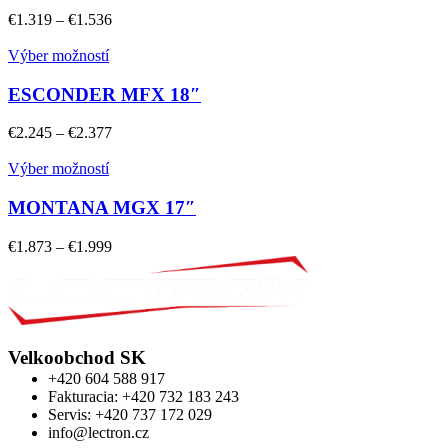
€
1.319
–
€
1.536
Výber možností
ESCONDER MFX 18″
€
2.245
–
€
2.377
Výber možností
MONTANA MGX 17″
€
1.873
–
€
1.999
Velkoobchod SK
+420 604 588 917
Fakturacia: +420 732 183 243
Servis: +420 737 172 029
info@lectron.cz