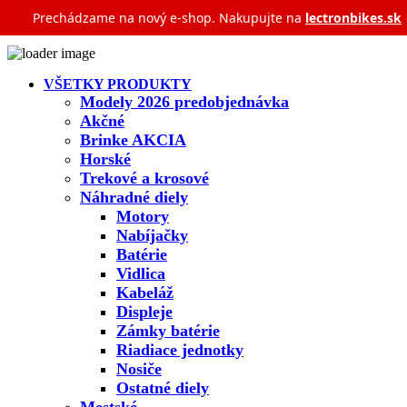
Prechádzame na nový e‑shop. Nakupujte na
lectronbikes.sk
VŠETKY PRODUKTY
Modely 2026 predobjednávka
Akčné
Brinke AKCIA
Horské
Trekové a krosové
Náhradné diely
Motory
Nabíjačky
Batérie
Vidlica
Kabeláž
Displeje
Zámky batérie
Riadiace jednotky
Nosiče
Ostatné diely