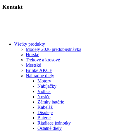
Kontakt
Výrobca: Activemedical s.r.o.
Nádražní 509 Hustopeče CZ
+420 604 588 917
info@lectron.cz
Všetky produkty
Modely 2026 predobjednávka
Horské
Trekové a krosové
Mestské
Brinke AKCE
Náhradné diely
Motory
Nabíjačky
Vidlica
Nosiče
Zámky batérie
Kabeláž
Displeje
Batérie
Riadiace jednotky
Ostatné diely