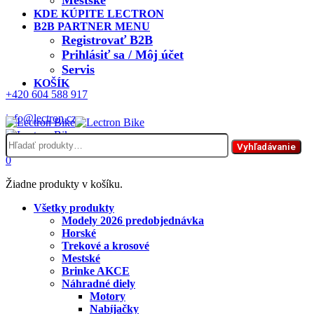
Mestské
KDE KÚPITE LECTRON
B2B PARTNER MENU
Registrovať B2B
Prihlásiť sa / Môj účet
Servis
KOŠÍK
+420 604 588 917
info@lectron.cz
Hľadať:
Menu
Vyhľadávanie
0
Žiadne produkty v košíku.
Všetky produkty
Modely 2026 predobjednávka
Horské
Trekové a krosové
Mestské
Brinke AKCE
Náhradné diely
Motory
Nabíjačky