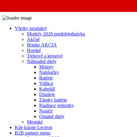
Close
Všetky produkty
Modely 2026 predobjednávka
Akčné
Brinke AKCIA
Horské
Trekové a krosové
Náhradné diely
Motory
Nabíjačky
Batérie
Vidlica
Kabeláž
Displeje
Zámky batérie
Riadiace jednotky
Nosiče
Ostatné diely
Mestské
Kde kúpite Lectron
B2B partner menu