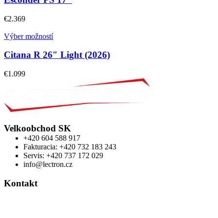
€
2.369
Výber možností
Citana R 26″ Light (2026)
€
1.099
Velkoobchod SK
+420 604 588 917
Fakturacia: +420 732 183 243
Servis: +420 737 172 029
info@lectron.cz
Kontakt
Výrobca: Activemedical s.r.o.
Nádražní 509 Hustopeče CZ