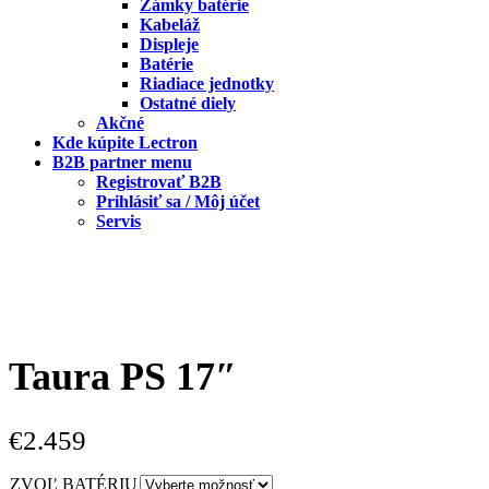
Zámky batérie
Kabeláž
Displeje
Batérie
Riadiace jednotky
Ostatné diely
Akčné
Kde kúpite Lectron
B2B partner menu
Registrovať B2B
Prihlásiť sa / Môj účet
Servis
Taura PS 17″
€
2.459
ZVOĽ BATÉRIU