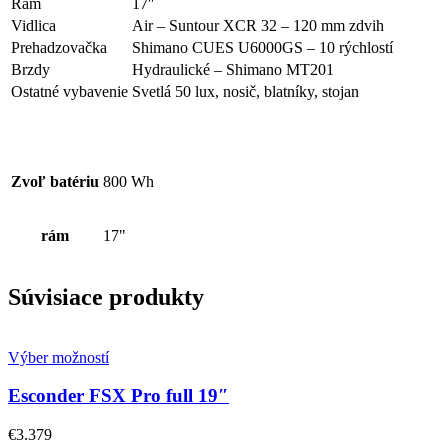
Rám
17″
Vidlica
Air – Suntour XCR 32 – 120 mm zdvih
Prehadzovačka
Shimano CUES U6000GS – 10 rýchlostí
Brzdy
Hydraulické – Shimano MT201
Ostatné vybavenie
Svetlá 50 lux, nosič, blatníky, stojan
Zvoľ batériu
800 Wh
rám
17"
Súvisiace produkty
Výber možností
Esconder FSX Pro full 19″
€
3.379