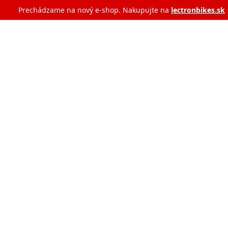
Prechádzame na nový e‑shop. Nakupujte na
lectronbikes.sk