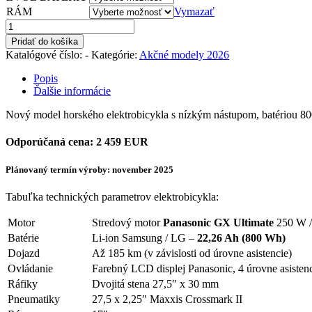
RÁM
Vymazať
množstvo
Taura
Pridať do košíka
PS
Katalógové číslo:
-
Kategórie:
Akčné modely 2026
17"
Popis
Ďalšie informácie
Nový model horského elektrobicykla s nízkým nástupom, batériou 
Odporúčaná cena: 2 459 EUR
Plánovaný termín výroby: november 2025
Tabuľka technických parametrov elektrobicykla:
Motor
Stredový motor
Panasonic GX Ultimate
250 W 
Batérie
Li-ion Samsung / LG –
22,26 Ah (800 Wh)
Dojazd
Až 185 km (v závislosti od úrovne asistencie)
Ovládanie
Farebný LCD displej Panasonic, 4 úrovne asisten
Ráfiky
Dvojitá stena 27,5″ x 30 mm
Pneumatiky
27,5 x 2,25″ Maxxis Crossmark II