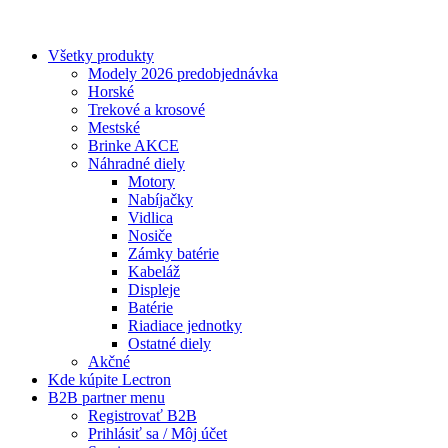
+420 604 588 917
info@lectron.cz
Všetky produkty
Modely 2026 predobjednávka
Horské
Trekové a krosové
Mestské
Brinke AKCE
Náhradné diely
Motory
Nabíjačky
Vidlica
Nosiče
Zámky batérie
Kabeláž
Displeje
Batérie
Riadiace jednotky
Ostatné diely
Akčné
Kde kúpite Lectron
B2B partner menu
Registrovať B2B
Prihlásiť sa / Môj účet