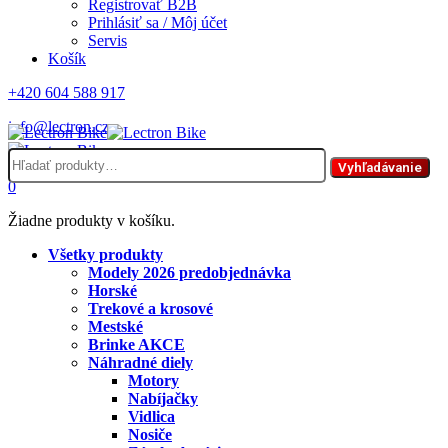
Registrovať B2B
Prihlásiť sa / Môj účet
Servis
Košík
+420 604 588 917
info@lectron.cz
Hľadať:
Menu
Vyhľadávanie
0
Žiadne produkty v košíku.
Všetky produkty
Modely 2026 predobjednávka
Horské
Trekové a krosové
Mestské
Brinke AKCE
Náhradné diely
Motory
Nabíjačky
Vidlica
Nosiče