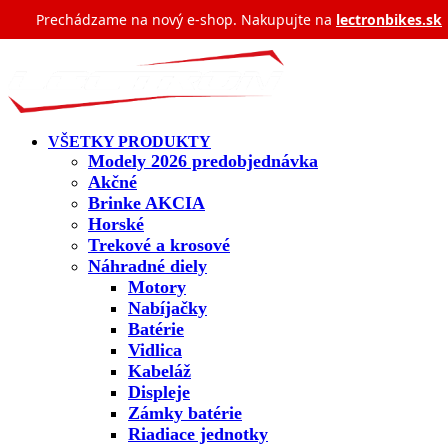
Prechádzame na nový e‑shop. Nakupujte na
lectronbikes.sk
VŠETKY PRODUKTY
Modely 2026 predobjednávka
Akčné
Brinke AKCIA
Horské
Trekové a krosové
Náhradné diely
Motory
Nabíjačky
Batérie
Vidlica
Kabeláž
Displeje
Zámky batérie
Riadiace jednotky