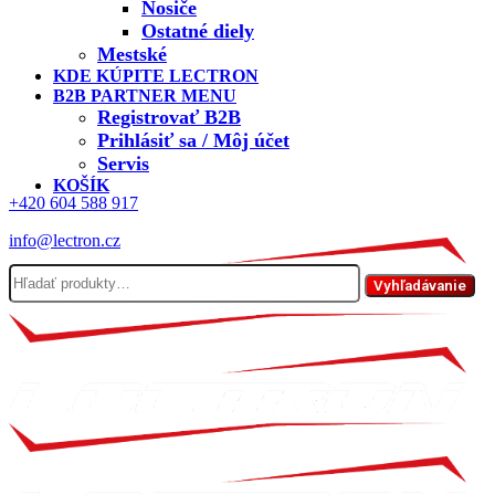
Nosiče
Ostatné diely
Mestské
KDE KÚPITE LECTRON
B2B PARTNER MENU
Registrovať B2B
Prihlásiť sa / Môj účet
Servis
KOŠÍK
+420 604 588 917
info@lectron.cz
Hľadať:
Vyhľadávanie