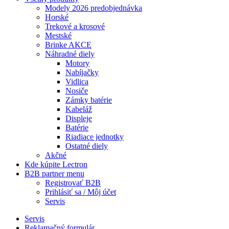
Modely 2026 predobjednávka
Horské
Trekové a krosové
Mestské
Brinke AKCE
Náhradné diely
Motory
Nabíjačky
Vidlica
Nosiče
Zámky batérie
Kabeláž
Displeje
Batérie
Riadiace jednotky
Ostatné diely
Akčné
Kde kúpite Lectron
B2B partner menu
Registrovať B2B
Prihlásiť sa / Môj účet
Servis
Servis
Reklamačný formulár