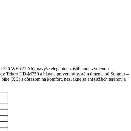
u 756 WH (21 Ah), navyše elegantne zoštíhlenou zvolenou
brzdy Tektro HD-M750 a hlavne preverený systém tlmenia od Suntour –
bike (XC) s dôrazom na komfort, nezľakne sa ani ťažších terénov a