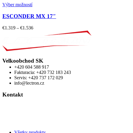
Výber možností
ESCONDER MX 17″
€
1.319
–
€
1.536
Velkoobchod SK
+420 604 588 917
Fakturacia: +420 732 183 243
Servis: +420 737 172 029
info@lectron.cz
Kontakt
Výrobca: Activemedical s.r.o.
Nádražní 509 Hustopeče CZ
+420 604 588 917
info@lectron.cz
Všetky produkty