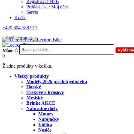
Registrovať B2B
Prihlásiť sa / Môj účet
Servis
Košík
+420 604 588 917
info@lectron.cz
Hľadať:
Menu
Vyhľadá
0
Žiadne produkty v košíku.
Všetky produkty
Modely 2026 predobjednávka
Horské
Trekové a krosové
Mestské
Brinke AKCE
Náhradné diely
Motory
Nabíjačky
Vidlica
Nosiče