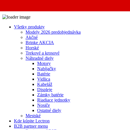
Všetky produkty
Modely 2026 predobjednávka
Akčné
Brinke AKCIA
Horské
Trekové a krosové
Náhradné diely
Motory
Nabíjačky
Batérie
Vidlica
Kabeláž
Displeje
Zámky batérie
Riadiace jednotky
Nosiče
Ostatné diely
Mestské
Kde kúpite Lectron
B2B partner menu