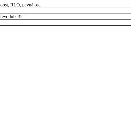
oost, RLO, pevná osa
převodník 32T