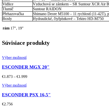
Vidlice
Vzduchová se zámkem – SR Suntour XCR Air B
Tlumič
Suntour RAIDON
Přehazovačka
Shimano Deore M5100 – 11 rychlostí (11-42T), 
Brzdy
Hydraulické, čtyřpístkové – Tektro HD-M750
rám
17", 19"
Súvisiace produkty
Výber možností
ESCONDER MGX 20″
€
1.873
–
€
1.999
Výber možností
ESCONDER PSX 16,5″
€
2.756