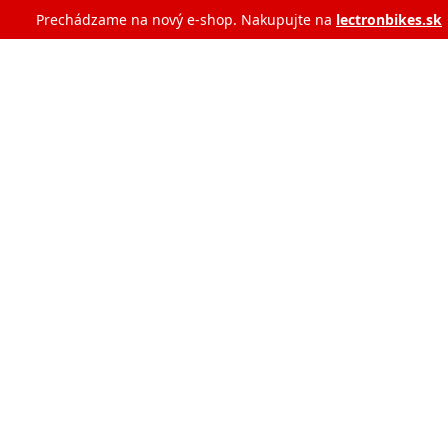
Prechádzame na nový e‑shop. Nakupujte na
lectronbikes.sk