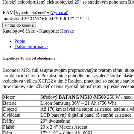
Horský celoodpružený elektrobicykel 29“ so stredovým pohonom 
RÁM
Vymazať
množstvo ESCONDER MFS full 17" / 19"
Pridať do košíka
Katalógové číslo:
-
Kategórie:
Horské
Popis
Ďalšie informácie
Expedícia 10 dní od objednania
Esconder MFS full zaujme svojim prepracovaným tvarom rámu, útlou
kombináciou farieb. Pre absolútne pohodlie boli zvolené široké plá
vzduchová vidlica XCR32 a tlmič Raidon, pracujúci so zadnou stavbo
flow trailov, kde užívateľ ocenia vysokú tuhosť rámu a presné vedeni
Motor
Středový
BAFANG M510 /M500
250 W / max.
Baterie
Li-ion Samsung 36V – 21 Ah (756 Wh)
Dojezd
Až 170 km (závisí na stupni asistence, terénu a
Ovládání
LCD barevný digitální panel (5 stupňů asistence 
Ráfky
29” dvoustěnné
Pláště
29 x 2,4” Maxxis Ardent
Rám
17” / 19” – slitina Alu 6061