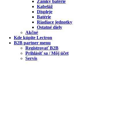
Zámky batérie
Kabeláž
Displeje
Batérie
Riadiace jednotky
Ostatné diely
Akčné
Kde kúpite Lectron
B2B partner menu
Registrovať B2B
Prihlásiť sa / Môj účet
Servis