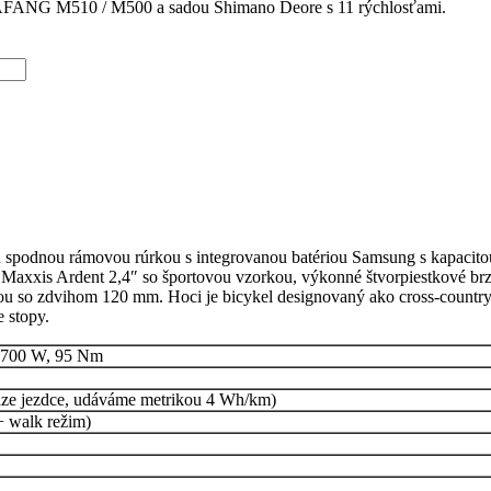
BAFANG M510 / M500 a sadou Shimano Deore s 11 rýchlosťami.
 spodnou rámovou rúrkou s integrovanou batériou Samsung s kapacito
šte Maxxis Ardent 2,4″ so športovou vzorkou, výkonné štvorpiestkové 
u so zdvihom 120 mm. Hoci je bicykel designovaný ako cross-country 
e stopy.
 700 W, 95 Nm
 váze jezdce, udáváme metrikou 4 Wh/km)
+ walk režim)